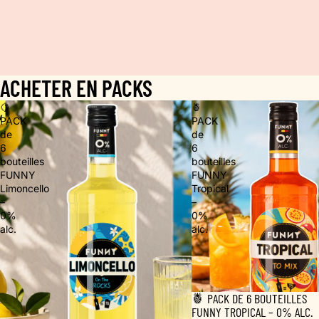
F
U
N
N
Y
ACHETER EN PACKS
🍋
🍍
PACK
PACK
de
de
6
6
bouteilles
bouteilles
FUNNY
FUNNY
Limoncello
Tropical
–
–
0%
0%
alc.
alc.
🍍 PACK DE 6 BOUTEILLES
FUNNY TROPICAL – 0% ALC.