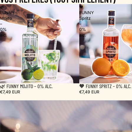
🌿
🧡
FUNNY
FUNNY
Mojito
Spritz
–
–
0%
0%
alc.
alc.
🌿 FUNNY MOJITO – 0% ALC.
🧡 FUNNY SPRITZ – 0% ALC.
€7,49 EUR
€7,49 EUR