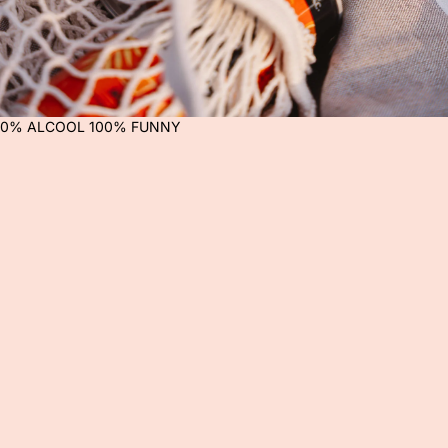
0% ALCOOL 100% FUNNY
0
%
A
L
C
O
O
L
1
0
0
%